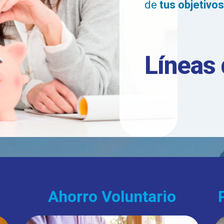
de
tus objetivos
Lí­neas
Ahorro Voluntario