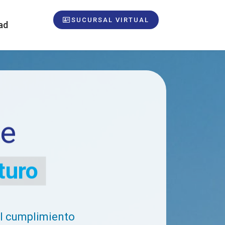
SUCURSAL VIRTUAL
ad
te
turo
l cumplimiento