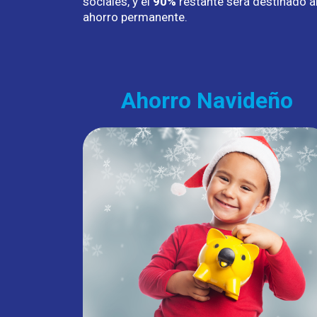
sociales, y el
90%
restante será destinado a
ahorro permanente.
Ahorro Navideño