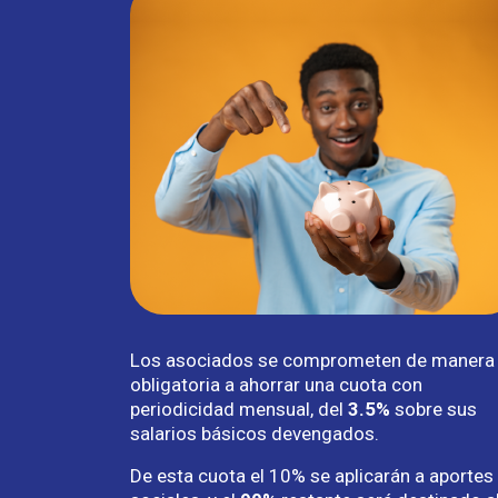
Los asociados se comprometen de manera
obligatoria a ahorrar una cuota con
periodicidad mensual, del
3.5%
sobre sus
salarios básicos devengados.
De esta cuota el 10% se aplicarán a aportes